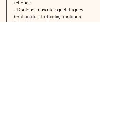
tel que :
- Douleurs musculo-squelettiques
(mal de dos, torticolis, douleur à
l’épaule/genou/hanche, entorses,
douleur articulaire, sciatique etc.)
- Céphalée, migraine, vertige
- Sinusite, otite, trouble de la
mâchoire
- Ballonement, constipation, reflux
gastrique
- Trouble du sommeil, fatigue
chronique, stress et anxiété
- Enfants : plagiocéphalie, otite,
coliques, irritabilité,
naissance/allaitement
difficile
- Inconforts liés à la grossesse et
après l’accouchement